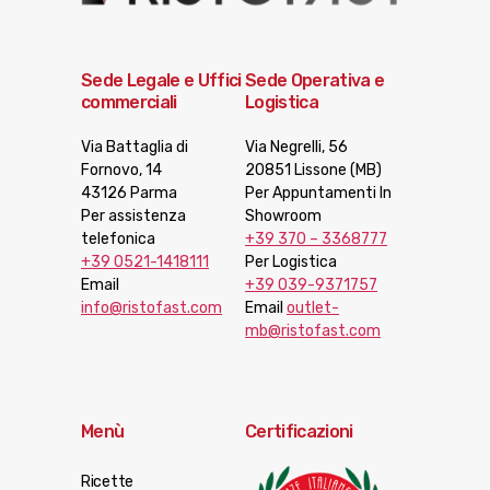
Sede Legale e Uffici
Sede Operativa e
commerciali
Logistica
Via Battaglia di
Via Negrelli, 56
Fornovo, 14
20851 Lissone (MB)
43126 Parma
Per Appuntamenti In
Per assistenza
Showroom
telefonica
+39 370 – 3368777
+39 0521-1418111
Per Logistica
Email
+39 039-9371757
info@ristofast.com
Email
outlet-
mb@ristofast.com
Menù
Certificazioni
Ricette