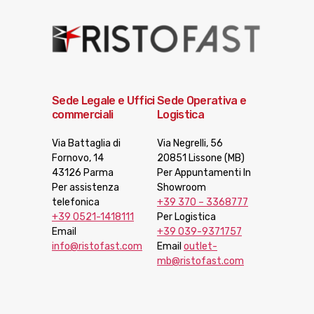
Sede Legale e Uffici
Sede Operativa e
commerciali
Logistica
Via Battaglia di
Via Negrelli, 56
Fornovo, 14
20851 Lissone (MB)
43126 Parma
Per Appuntamenti In
Per assistenza
Showroom
telefonica
+39 370 – 3368777
+39 0521-1418111
Per Logistica
Email
+39 039-9371757
info@ristofast.com
Email
outlet-
mb@ristofast.com