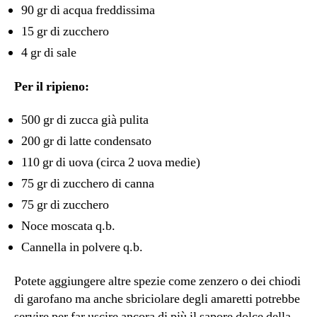
90 gr di acqua freddissima
15 gr di zucchero
4 gr di sale
Per il ripieno:
500 gr di zucca già pulita
200 gr di latte condensato
110 gr di uova (circa 2 uova medie)
75 gr di zucchero di canna
75 gr di zucchero
Noce moscata q.b.
Cannella in polvere q.b.
Potete aggiungere altre spezie come zenzero o dei chiodi
di garofano ma anche sbriciolare degli amaretti potrebbe
servire per far uscire ancora di più il sapore dolce della